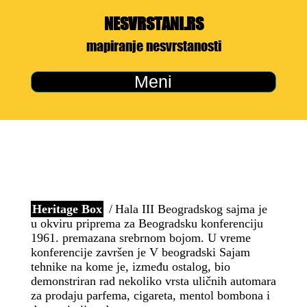
NESVRSTANI.RS
mapiranje nesvrstanosti
Meni
Heritage Box
Hala III Beogradskog sajma je
u okviru priprema za Beogradsku konferenciju
1961. premazana srebrnom bojom. U vreme
konferencije završen je V beogradski Sajam
tehnike na kome je, između ostalog, bio
demonstriran rad nekoliko vrsta uličnih automara
za prodaju parfema, cigareta, mentol bombona i