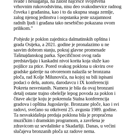
svađe i neslaganja, na žalost najčešće svojstvena
vrhovnim rukovodstvima, nisu deo svakodnevice radnog
čoveka i građanina, kao i to da ukupna snaga zemlje,
zalog njenog jedinstva i oopstanka jeste uzajamnost
radnih ljudi i građana tako nesebično pokazana ovom
prilikom.”
Pobjeda
je poklon zajednica dalmatinskih opština i
grada Osijeka, a 2021. godine je pronalazimo u ne
sasvim dobrom stanju, pokraj glavne promenade
Tašmajdanskog parka. Specifičnost ovog rada
predstavljaju i kaskadni nivoi korita koja služe kao
pojilice za ptice. Pored svakog poklona u okviru ove
gradske galerije na otvorenom nalazila se bronzana
ploča, rad Kolje Milunovića, na kojoj su bili ispisani
podaci o delu, autoru, darodavcu i IX konferenciji
Pokreta nesvrstanih. Namera je bila da ovaj bronzani
detalj ostane trajno obeležje lepog povoda za poklon i
čitave akcije koju je pokrenula Stalna konferencija
gradova i opština Jugoslavije. Bronzane ploče, kao i svi
radovi, svečano su otkriveni 25. avgusta 1989. godine.
Ta nesvakidašnja predaja poklona bila je propraćena
muzičkim i dramskim programom, a završena je
zdravicom uz sevdalinke u Skadarliji. Danas, u većini
slučajeva bronzanih ploča uz radove nema.