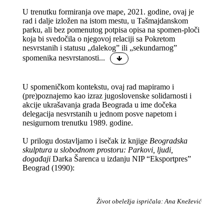
U trenutku formiranja ove mape, 2021. godine, ovaj je
rad i dalje izložen na istom mestu, u Tašmajdanskom
parku, ali bez pomenutog potpisa opisa na spomen-ploči
koja bi svedočila o njegovoj relaciji sa Pokretom
nesvrstanih i statusu „dalekog” ili „sekundarnog”
spomenika nesvrstanosti
...
U spomeničkom kontekstu, ovaj rad mapiramo i
(pre)poznajemo kao izraz jugoslovenske solidarnosti i
akcije ukrašavanja grada Beograda u ime dočeka
delegacija nesvrstanih u jednom posve napetom i
nesigurnom trenutku 1989. godine.
U prilogu dostavljamo i isečak iz knjige
Beogradska
skulptura u slobodnom prostoru: Parkovi, ljudi,
događaji
Darka Šarenca u izdanju NIP “Eksportpres”
Beograd (1990):
Život obeležja ispričala: Ana Knežević