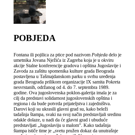
POBJEDA
Fontana ili pojilica za ptice pod nazivom
Pobjeda
delo je
umetnika Jovana Nježića iz Zagreba koja je u okviru
akcije Stalne konferencije gradova i opština Jugoslavije i
Zavoda za zaštitu spomenika kulture grada Beograda
postavljena u Tašmajdanskom parku u svrhu uređenja
grada Beograda prilikom organizacije IX samita Pokreta
nesvrstanih, održanog od 4. do 7. septembra 1989.
godine. Ova jugoslovenska poklon-galerija imala je za
cilj da predstavi solidarnost jugoslovenskih opština i
regiona i da bude potvrda prijateljstva i zajedništva.
Darovi koji su ukrasili glavni grad su, kako beleži
tadašnja štampa, svaki na svoj način predstavljali sredinu
odakle dolaze, u nadi da će glavni grad i ubuduće
predstavljati „Jugoslaviju u malom”. Kako tadašnja
štampa ističe time je „svetu pružen dokaz da unutrašnje