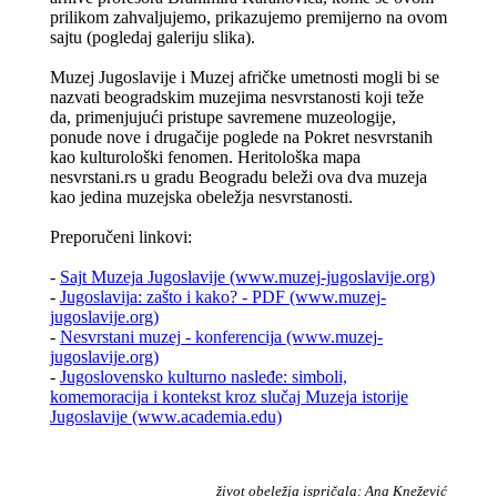
prilikom zahvaljujemo, prikazujemo premijerno na ovom
sajtu (pogledaj galeriju slika).
Muzej Jugoslavije i Muzej afričke umetnosti mogli bi se
nazvati beogradskim muzejima nesvrstanosti koji teže
da, primenjujući pristupe savremene muzeologije,
ponude nove i drugačije poglede na Pokret nesvrstanih
kao kulturološki fenomen. Heritološka mapa
nesvrstani.rs u gradu Beogradu beleži ova dva muzeja
kao jedina muzejska obeležja nesvrstanosti.
Preporučeni linkovi:
-
Sajt Muzeja Jugoslavije (www.muzej-jugoslavije.org)
-
Jugoslavija: zašto i kako? - PDF (www.muzej-
jugoslavije.org)
-
Nesvrstani muzej - konferencija (www.muzej-
jugoslavije.org)
-
Jugoslovensko kulturno nasleđe: simboli,
komemoracija i kontekst kroz slučaj Muzeja istorije
Jugoslavije (www.academia.edu)
život obeležja ispričala: Ana Knežević