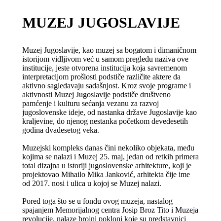
MUZEJ JUGOSLAVIJE
Muzej Jugoslavije, kao muzej sa bogatom i dimaničnom
istorijom vidljivom već u samom pregledu naziva ove
institucije, jeste otvorena institucija koja savremenom
interpretacijom prošlosti podstiče različite aktere da
aktivno sagledavaju sadašnjost. Kroz svoje programe i
aktivnosti Muzej Jugoslavije podstiče društveno
pamćenje i kulturu sećanja vezanu za razvoj
jugoslovenske ideje, od nastanka države Jugoslavije kao
kraljevine, do njenog nestanka početkom devedesetih
godina dvadesetog veka.
Muzejski kompleks danas čini nekoliko objekata, među
kojima se nalazi i Muzej 25. maj, jedan od retkih primera
total dizajna u istoriji jugoslovenske arhitekture, koji je
projektovao Mihailo Mika Janković, arhitekta čije ime
od 2017. nosi i ulica u kojoj se Muzej nalazi.
Pored toga što se u fondu ovog muzeja, nastalog
spajanjem Memorijalnog centra Josip Broz Tito i Muzeja
revolucije, nalaze brojni pokloni koje su predstavnici