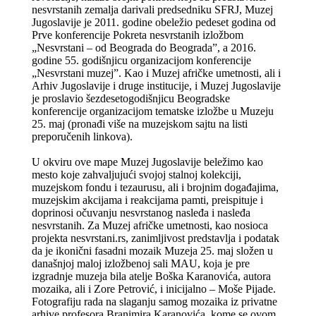
nesvrstanih zemalja darivali predsedniku SFRJ, Muzej
Jugoslavije je 2011. godine obeležio pedeset godina od
Prve konferencije Pokreta nesvrstanih izložbom
„Nesvrstani – od Beograda do Beograda”, a 2016.
godine 55. godišnjicu organizacijom konferencije
„Nesvrstani muzej”. Kao i Muzej afričke umetnosti, ali i
Arhiv Jugoslavije i druge institucije, i Muzej Jugoslavije
je proslavio šezdesetogodišnjicu Beogradske
konferencije organizacijom tematske izložbe u Muzeju
25. maj (pronađi više na muzejskom sajtu na listi
preporučenih linkova).
U okviru ove mape Muzej Jugoslavije beležimo kao
mesto koje zahvaljujući svojoj stalnoj kolekciji,
muzejskom fondu i tezaurusu, ali i brojnim događajima,
muzejskim akcijama i reakcijama pamti, preispituje i
doprinosi očuvanju nesvrstanog nasleđa i nasleđa
nesvrstanih. Za Muzej afričke umetnosti, kao nosioca
projekta nesvrstani.rs, zanimljivost predstavlja i podatak
da je ikonični fasadni mozaik Muzeja 25. maj složen u
današnjoj maloj izložbenoj sali MAU, koja je pre
izgradnje muzeja bila atelje Boška Karanovića, autora
mozaika, ali i Zore Petrović, i inicijalno – Moše Pijade.
Fotografiju rada na slaganju samog mozaika iz privatne
arhive profesora Branimira Karanovića, kome se ovom