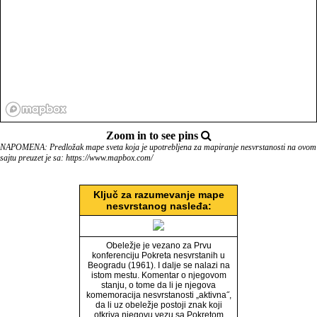
Zoom in to see pins
NAPOMENA: Predložak mape sveta koja je upotrebljena za mapiranje nesvrstanosti na ovom
sajtu preuzet je sa: https://www.mapbox.com/
Ključ za razumevanje mape
nesvrstanog nasleđa:
Obeležje je vezano za Prvu
konferenciju Pokreta nesvrstanih u
Beogradu (1961). I dalje se nalazi na
istom mestu. Komentar o njegovom
stanju, o tome da li je njegova
komemoracija nesvrstanosti „aktivna˝,
da li uz obeležje postoji znak koji
otkriva njegovu vezu sa Pokretom