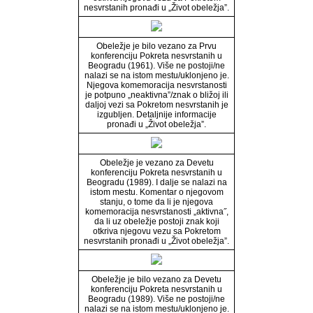
nesvrstanih pronađi u „Život obeležja”.
Obeležje je bilo vezano za Prvu
konferenciju Pokreta nesvrstanih u
Beogradu (1961). Više ne postoji/ne
nalazi se na istom mestu/uklonjeno je.
Njegova komemoracija nesvrstanosti
je potpuno „neaktivna”/znak o bližoj ili
daljoj vezi sa Pokretom nesvrstanih je
izgubljen. Detaljnije informacije
pronađi u „Život obeležja”.
Obeležje je vezano za Devetu
konferenciju Pokreta nesvrstanih u
Beogradu (1989). I dalje se nalazi na
istom mestu. Komentar o njegovom
stanju, o tome da li je njegova
komemoracija nesvrstanosti „aktivna˝,
da li uz obeležje postoji znak koji
otkriva njegovu vezu sa Pokretom
nesvrstanih pronađi u „Život obeležja”.
Obeležje je bilo vezano za Devetu
konferenciju Pokreta nesvrstanih u
Beogradu (1989). Više ne postoji/ne
nalazi se na istom mestu/uklonjeno je.