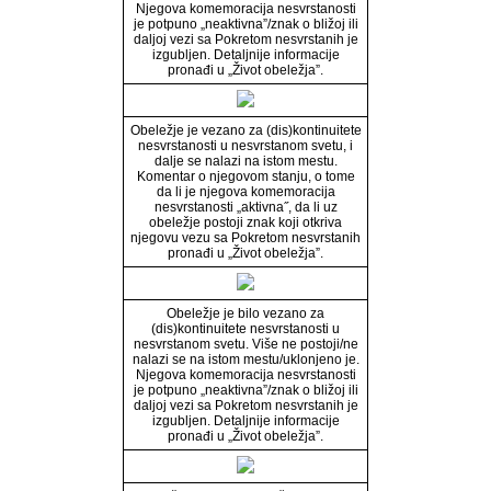
Njegova komemoracija nesvrstanosti
je potpuno „neaktivna”/znak o bližoj ili
daljoj vezi sa Pokretom nesvrstanih je
izgubljen. Detaljnije informacije
pronađi u „Život obeležja”.
Obeležje je vezano za (dis)kontinuitete
nesvrstanosti u nesvrstanom svetu, i
dalje se nalazi na istom mestu.
Komentar o njegovom stanju, o tome
da li je njegova komemoracija
nesvrstanosti „aktivna˝, da li uz
obeležje postoji znak koji otkriva
njegovu vezu sa Pokretom nesvrstanih
pronađi u „Život obeležja”.
Obeležje je bilo vezano za
(dis)kontinuitete nesvrstanosti u
nesvrstanom svetu. Više ne postoji/ne
nalazi se na istom mestu/uklonjeno je.
Njegova komemoracija nesvrstanosti
je potpuno „neaktivna”/znak o bližoj ili
daljoj vezi sa Pokretom nesvrstanih je
izgubljen. Detaljnije informacije
pronađi u „Život obeležja”.