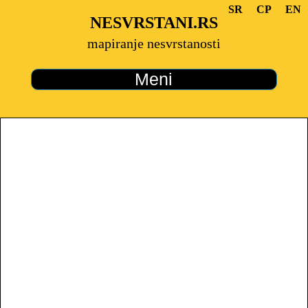
SR
СР
ЕN
NESVRSTANI.RS
mapiranje nesvrstanosti
Meni