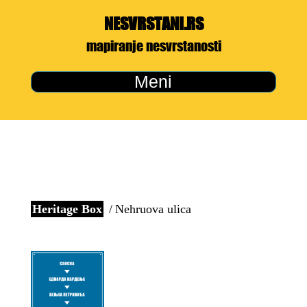
NESVRSTANI.RS
mapiranje nesvrstanosti
Meni
Heritage Box
Nehruova ulica