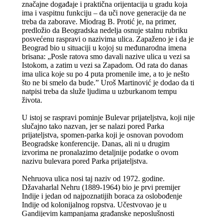
značajne događaje i praktična orijentacija u gradu koja
ima i vaspitnu funkciju – da uči nove generacije da ne
treba da zaborave. Miodrag B. Protić je, na primer,
predložio da Beogradska nedelja osnuje stalnu rubriku
posvećenu raspravi o nazivima ulica. Zapaženo je i da je
Beograd bio u situaciji u kojoj su međunarodna imena
brisana: „Posle ratova smo davali nazive ulica u vezi sa
Istokom, a zatim u vezi sa Zapadom. Od rata do danas
ima ulica koje su po 4 puta promenile ime, a to je nešto
što ne bi smelo da bude.” Uroš Martinović je dodao da ti
natpisi treba da služe ljudima u uzburkanom tempu
života.
U istoj se raspravi pominje Bulevar prijateljstva, koji nije
slučajno tako nazvan, jer se nalazi pored Parka
prijateljstva, spomen-parka koji je osnovan povodom
Beogradske konferencije. Danas, ali ni u drugim
izvorima ne pronalazimo detaljnije podatke o ovom
nazivu bulevara pored Parka prijateljstva.
Nehruova ulica nosi taj naziv od 1972. godine.
Džavaharlal Nehru (1889-1964) bio je prvi premijer
Indije i jedan od najpoznatijih boraca za oslobođenje
Indije od kolonijalnog ropstva. Učestvovao je u
Gandijevim kampanjama građanske neposlušnosti