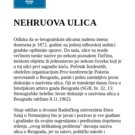
NEHRUOVA ULICA
Odluka da se beogradskim ulicama nadenu imena
donesena je 1872. godine na jednoj odborskoj sednici
gradske opštinske uprave. Do tada, ulice su nosile
većinom turske nazive po nekom poznatom Turčinu,
turskom objektu ili jednostavno po nekom čoveku koji je
u toj ulici prvi sagradio kuću. Početak šezdesetih,
obeležen organizacijom Prve konferencije Pokreta
nesvrstanih u Beogradu, pamti i jednu zanimljivu javnu
diskusiju o nazivima ulica, čiji se transkript danas čuva u
Istorijskom arhivu grada Beograda (SGB, br. 32, 15:
Stenografske beleške Javne diskusije o nazivima ulica u
Beogradu održane 8.11.1962).
Skup održan u dvorani Radničkog univerziteta Đuro
Salaj u Nemanjinoj bio je javan i pozivao je sve građane
i građanke da svojim sugestijama i predlozima doprinesu
rešenju „ovog delikatnog problema” davanja naziva
ulica u Beogradu, jer su ratovi, politički sukobi i