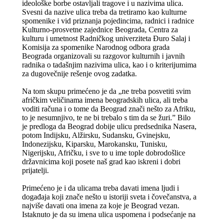
ideološke borbe ostavljali tragove i u nazivima ulica.
Svesni da nazive ulica treba da tretiramo kao kulturne
spomenike i vid priznanja pojedincima, radnici i radnice
Kulturno-prosvetne zajednice Beograda, Centra za
kulturu i umetnost Radničkog univerziteta Đuro Salaj i
Komisija za spomenike Narodnog odbora grada
Beograda organizovali su razgovor kulturnih i javnih
radnika o tadašnjim nazivima ulica, kao i o kriterijumima
za dugovečnije rešenje ovog zadatka.
Na tom skupu primećeno je da „ne treba posvetiti svim
afričkim veličinama imena beogradskih ulica, ali treba
voditi računa i o tome da Beograd znači nešto za Afriku,
to je nesumnjivo, te ne bi trebalo s tim da se žuri.” Bilo
je predloga da Beograd dobije ulicu predsednika Nasera,
potom Indijsku, Alžirsku, Sudansku, Gvinejsku,
Indonezijsku, Kiparsku, Marokansku, Tunisku,
Nigerijsku, Afričku, i sve to u ime tople dobrodošlice
državnicima koji posete naš grad kao iskreni i dobri
prijatelji.
Primećeno je i da ulicama treba davati imena ljudi i
događaja koji znače nešto u istoriji sveta i čovečanstva, a
najviše davati ona imena za koje je Beograd vezan.
Istaknuto je da su imena ulica uspomena i podsećanje na