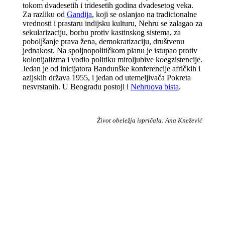
tokom dvadesetih i tridesetih godina dvadesetog veka.
Za razliku od
Gandija
, koji se oslanjao na tradicionalne
vrednosti i prastaru indijsku kulturu, Nehru se zalagao za
sekularizaciju, borbu protiv kastinskog sistema, za
poboljšanje prava žena, demokratizaciju, društvenu
jednakost. Na spoljnopolitičkom planu je istupao protiv
kolonijalizma i vodio politiku miroljubive koegzistencije.
Jedan je od inicijatora Bandunške konferencije afričkih i
azijskih država 1955, i jedan od utemeljivača Pokreta
nesvrstanih. U Beogradu postoji i
Nehruova bista
.
Život obeležja ispričala: Ana Knežević