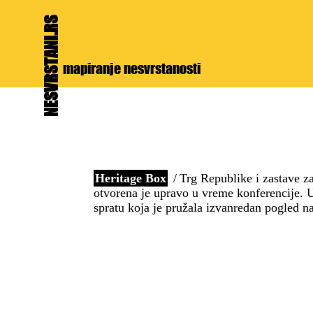
NESVRSTANI.RS
mapiranje nesvrstanosti
Heritage Box
Trg Republike i zastave 
otvorena je upravo u vreme konferencije. U
spratu koja je pružala izvanredan pogled n