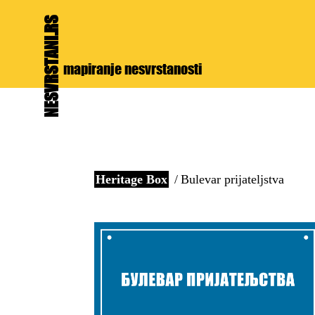
NESVRSTANI.RS
mapiranje nesvrstanosti
Heritage Box
Bulevar prijateljstva