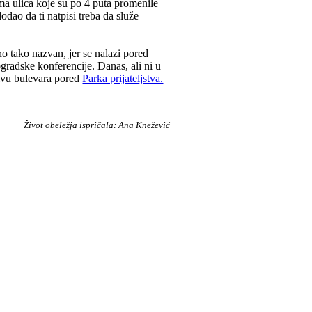
ma ulica koje su po 4 puta promenile
odao da ti natpisi treba da služe
jno tako nazvan, jer se nalazi pored
radske konferencije. Danas, ali ni u
ivu bulevara pored
Parka prijateljstva.
Život obeležja ispričala: Ana Knežević