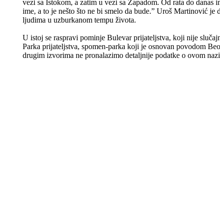
vezi sa Istokom, a zatim u vezi sa Zapadom. Od rata do danas i
ime, a to je nešto što ne bi smelo da bude.” Uroš Martinović je d
ljudima u uzburkanom tempu života.
U istoj se raspravi pominje Bulevar prijateljstva, koji nije sluča
Parka prijateljstva, spomen-parka koji je osnovan povodom Beog
drugim izvorima ne pronalazimo detaljnije podatke o ovom naz