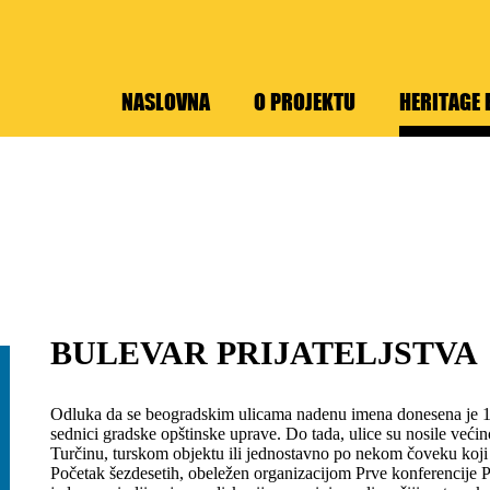
NASLOVNA
O PROJEKTU
HERITAGE 
BULEVAR PRIJATELJSTVA
Odluka da se beogradskim ulicama nadenu imena donesena je 1
sednici gradske opštinske uprave. Do tada, ulice su nosile ve
Turčinu, turskom objektu ili jednostavno po nekom čoveku koji j
Početak šezdesetih, obeležen organizacijom Prve konferencije 