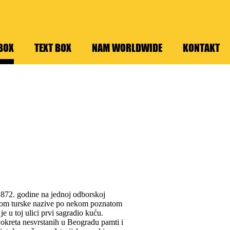
BOX
TEXT BOX
NAM WORLDWIDE
KONTAKT
872. godine na jednoj odborskoj
ćinom turske nazive po nekom poznatom
e u toj ulici prvi sagradio kuću.
Pokreta nesvrstanih u Beogradu pamti i