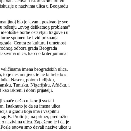
ript danas čuva u Istorijskom arhivu
iskusije o nazivima ulica u Beogradu
anjinoj bio je javan i pozivao je sve
su rešenju „ovog delikatnog problema”
 ideološke borbe ostavljali tragove i u
lturne spomenike i vid priznanja
ograda, Centra za kulturu i umetnost
arodnog odbora grada Beograda
nazivima ulica, kao i o kriterijumima
 veličinama imena beogradskih ulica,
, to je nesumnjivo, te ne bi trebalo s
ednika Nasera, potom Indijsku,
nsku, Tunisku, Nigerijsku, Afričku, i
ao iskreni i dobri prijatelji.
 znače nešto u istoriji sveta i
n. Istaknuto je da su imena ulica
cija u gradu koja ima i vaspitnu
ag B. Protić je, na primer, predložio
 o nazivima ulica. Zapaženo je i da je
„Posle ratova smo davali nazive ulica u