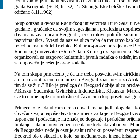
jednu zanimljivu javnu diskusiju o nazivima ulica, čiji se transk
grada Beograda (SGB, br. 32, 15: Stenografske beleške Javne d
održane 8.11.1962).
Skup održan u dvorani Radničkog univerziteta Đuro Salaj u Nem
građane i građanke da svojim sugestijama i predlozima doprine
davanja naziva ulica u Beogradu, jer su ratovi, politički sukobi i
nazivima ulica. Svesni da nazive ulica treba da tretiramo kao ku
pojedincima, radnici i radnice Kulturno-prosvetne zajednice Be
Radničkog univerziteta Đuro Salaj i Komisija za spomenike N
organizovali su razgovor kulturnih i javnih radnika o tadašnjim 
za dugovečnije rešenje ovog zadatka.
Na tom skupu primećeno je da „ne treba posvetiti svim afričkim
ali treba voditi računa i o tome da Beograd znači nešto za Afriku
tim da se žuri.” Bilo je predloga da Beograd dobije ulicu preds
Alžirsku, Sudansku, Gvinejsku, Indonezijsku, Kiparsku, Maroka
sve to u ime tople dobrodošlice državnicima koji posete naš grad k
Primećeno je i da ulicama treba davati imena ljudi i događaja koji
čovečanstva, a najviše davati ona imena za koje je Beograd veza
uspomena i podsećanje na značajne događaje i praktična orijenta
funkciju – da uči nove generacije da ne treba da zaborave. Miodr
da Beogradska nedelja osnuje stalnu rubriku posvećenu raspravi
Beograd bio u situaciji u kojoj su međunarodna imena brisana: 