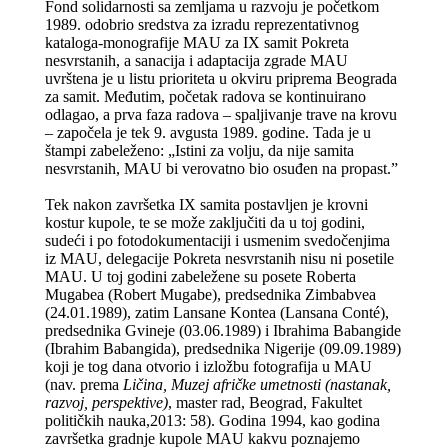
Fond solidarnosti sa zemljama u razvoju je početkom
1989. odobrio sredstva za izradu reprezentativnog
kataloga-monografije MAU za IX samit Pokreta
nesvrstanih, a sanacija i adaptacija zgrade MAU
uvrštena je u listu prioriteta u okviru priprema Beograda
za samit. Međutim, početak radova se kontinuirano
odlagao, a prva faza radova – spaljivanje trave na krovu
– započela je tek 9. avgusta 1989. godine. Tada je u
štampi zabeleženo: „Istini za volju, da nije samita
nesvrstanih, MAU bi verovatno bio osuđen na propast.”
Tek nakon završetka IX samita postavljen je krovni
kostur kupole, te se može zaključiti da u toj godini,
sudeći i po fotodokumentaciji i usmenim svedočenjima
iz MAU, delegacije Pokreta nesvrstanih nisu ni posetile
MAU. U toj godini zabeležene su posete Roberta
Mugabea (Robert Mugabe), predsednika Zimbabvea
(24.01.1989), zatim Lansane Kontea (Lansana Conté),
predsednika Gvineje (03.06.1989) i Ibrahima Babangide
(Ibrahim Babangida), predsednika Nigerije (09.09.1989)
koji je tog dana otvorio i izložbu fotografija u MAU
(nav. prema
Ličina, Muzej afričke umetnosti (nastanak,
razvoj, perspektive)
, master rad, Beograd, Fakultet
političkih nauka,2013: 58). Godina 1994, kao godina
završetka gradnje kupole MAU kakvu poznajemo