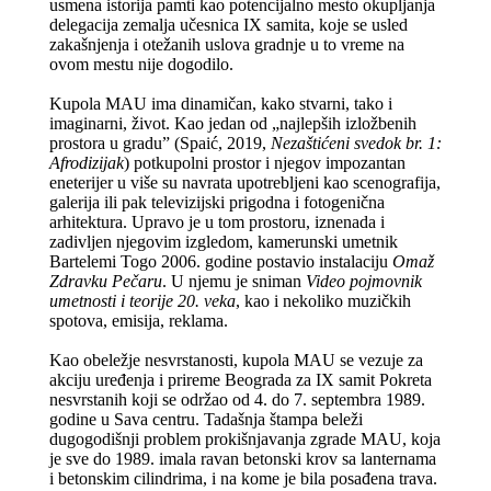
usmena istorija pamti kao potencijalno mesto okupljanja
delegacija zemalja učesnica IX samita, koje se usled
zakašnjenja i otežanih uslova gradnje u to vreme na
ovom mestu nije dogodilo.
Kupola MAU ima dinamičan, kako stvarni, tako i
imaginarni, život. Kao jedan od „najlepših izložbenih
prostora u gradu” (Spaić, 2019,
Nezaštićeni svedok br. 1:
Afrodizijak
) potkupolni prostor i njegov impozantan
eneterijer u više su navrata upotrebljeni kao scenografija,
galerija ili pak televizijski prigodna i fotogenična
arhitektura. Upravo je u tom prostoru, iznenada i
zadivljen njegovim izgledom, kamerunski umetnik
Bartelemi Togo 2006. godine postavio instalaciju
Omaž
Zdravku Pečaru
. U njemu je sniman
Video pojmovnik
umetnosti i teorije 20. veka
, kao i nekoliko muzičkih
spotova, emisija, reklama.
Kao obeležje nesvrstanosti, kupola MAU se vezuje za
akciju uređenja i prireme Beograda za IX samit Pokreta
nesvrstanih koji se održao od 4. do 7. septembra 1989.
godine u Sava centru. Tadašnja štampa beleži
dugogodišnji problem prokišnjavanja zgrade MAU, koja
je sve do 1989. imala ravan betonski krov sa lanternama
i betonskim cilindrima, i na kome je bila posađena trava.