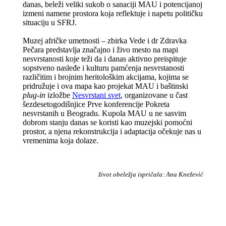
danas, beleži veliki sukob o sanaciji MAU i potencijanoj
izmeni namene prostora koja reflektuje i napetu političku
situaciju u SFRJ.
Muzej afričke umetnosti – zbirka Vede i dr Zdravka
Pečara predstavlja značajno i živo mesto na mapi
nesvrstanosti koje teži da i danas aktivno preispituje
sopstveno nasleđe i kulturu pamćenja nesvrstanosti
različitim i brojnim heritološkim akcijama, kojima se
pridružuje i ova mapa kao projekat MAU i baštinski
plug-in
izložbe
Nesvrstani svet
, organizovane u čast
šezdesetogodišnjice Prve konferencije Pokreta
nesvrstanih u Beogradu. Kupola MAU u ne sasvim
dobrom stanju danas se koristi kao muzejski pomoćni
prostor, a njena rekonstrukcija i adaptacija očekuje nas u
vremenima koja dolaze.
život obeležja ispričala: Ana Knežević