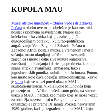
KUPOLA MAU
Muzej afričke umetnosti – zbirka Vede i dr Zdravka
Pečara
u okviru ove mape obeležen je kao trostruki
nosilac (s)pomena nesvrstanosti. Najpre kao
kolekcionarska zbirka koja je, zahvaljujući
dugogodišnjem boravku i kulturno-političkom
angažovanju Vede Zagorac i Zdravka Pečara u
Zapadnoj Africi, postala muzej, a vremenom i mesto
sećanja, mesto okupljanja afričkih i nesvrstanih
zajednica i mesto i dalje žive kulture legatorstva,
zaveštanja, poklanjanja i darivanja predmeta, kako od
strane afričkih zvaničnika, ambasada, tako i
jugoslovenskih putnika, radnika i kolekcionara. Potom,
kao mesto koje čuva obeležja antikolonijalizma, kakvo
je
sidro
koje se nalazi pored ulaza u MAU, ali i
skulptura-instalacija Nikole Kolje Milunovića koja
prikazuje mapu Afrike u rešetkastom gridu, na samom
ulazu u MAU. I najzad, kao mesto koje se može vezati
za obeležja nesvrstanosti u Beogradu povodom
organizacije i pripreme IX samita Pokreta nesvrstanih
1989. godine, kada je izgrađena kupola MAU, koju