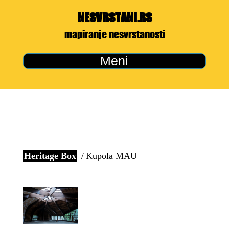
NESVRSTANI.RS
mapiranje nesvrstanosti
Meni
Heritage Box
Kupola MAU