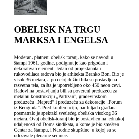
OBELISK NA TRGU
MARKSA I ENGELSA
Moderan, platneni obelisk-toranj, kako se navodi u
štampi 1961. godine, podignut je kao prigodan i
dekorativan element. Jedan od projektanata i
rukovodilaca radova bio je arhitekta Branko Bon. Bio je
visok 36 metara, a po celoj dužini bila su postavljena
rasvetna tela, za šta je upotrebljeno oko 450 neon-cevi.
Radovi na postavljanju bili su povereni preduzeću za
metalnu konstrukciju „Partizan”, građevinskom
preduzeću „Napred” i preduzeću za dekoracije „Forum
iz Beograda”. Pred konferenciju, par hiljada građana
posmatralo je spektakl svetlećeg obeliska visokog 36
metara. Ovaj obelisk-toranj bio je postavljen na jednakoj
udaljenosti od Doma sindikata, u kome je bio smešten
Centar za štampu, i Narodne skupštine, u kojoj su se
održavale plenarne sednice.