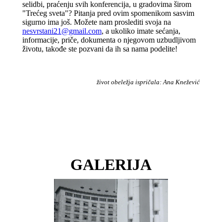
selidbi, praćenju svih konferencija, u gradovima širom
"Trećeg sveta"? Pitanja pred ovim spomenikom sasvim
sigurno ima još. Možete nam proslediti svoja na
nesvrstani21@gmail.com
, a ukoliko imate sećanja,
informacije, priče, dokumenta o njegovom uzbudljivom
životu, takođe ste pozvani da ih sa nama podelite!
život obeležja ispričala: Ana Knežević
GALERIJA