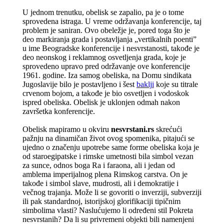
U jednom trenutku, obelisk se zapalio, pa je o tome
sprovedena istraga. U vreme održavanja konferencije, taj
problem je saniran. Ovo obeležje je, pored toga što je
deo markiranja grada i postavljanja „vertikalnih poentiˮ
u ime Beogradske konferencije i nesvrstanosti, takođe je
deo neonskog i reklamnog osvetljenja grada, koje je
sprovedeno upravo pred održavanje ove konferencije
1961. godine. Iza samog obeliska, na Domu sindikata
Jugoslavije bilo je postavljeno i šest
baklji
koje su titrale
crvenom bojom, a takođe je bio osvetljen i vodoskok
ispred obeliska. Obelisk je uklonjen odmah nakon
završetka konferencije.
Obelisk mapiramo u okviru
nesvrstani.rs
skrećući
pažnju na dinamičan život ovog spomenika, pitajući se
ujedno o značenju upotrebe same forme obeliska koja je
od staroegipatske i rimske umetnosti bila simbol vezan
za sunce, odnos boga Ra i faraona, ali i jedan od
amblema imperijalnog plena Rimskog carstva. On je
takođe i simbol slave, mudrosti, ali i demokratije i
večnog trajanja. Može li se govoriti o inverziji, subverziji
ili pak standardnoj, istorijskoj glorifikaciji tipičnim
simbolima vlasti? Naslućujemo li određeni stil Pokreta
nesvrstanih? Da li su privremeni objekti bili namenjeni